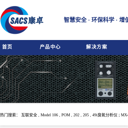
智慧安全 · 环保科学 · 
首页
产品中心
解决方案
;
热门搜索：
互联安全 ,
Model 106 ,
POM ,
202 ,
205 ,
49i臭氧分析仪
MX4