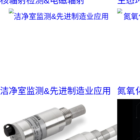
核辐射检测&电磁辐射
生态
解决方案
安全防护
技术文章
辐射知识
洁净室监测&先进制造业应用
氮氧
臭氧净化和监测
&传
气体监测