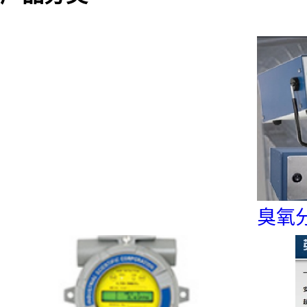
固定式气体监测控制系统
核辐射检测&电磁辐射
生态环保和新能源应用
洁净室监测&先进制造业应用
臭氧
氮氧化物分析仪，直接测量法&
传统测量