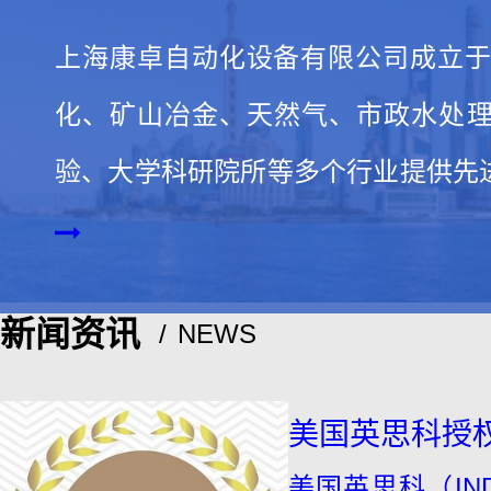
帮助中心
上海康卓自动化设备有限公司成立于
化、矿山冶金、天然气、市政水处
使用指南
验、大学科研院所等多个行业提供先
付款方式
务。凭借诚信的…
客户关怀
新闻资讯
NEWS
安全与保密
美国英思科授
联系我们
美国英思科（INDUS