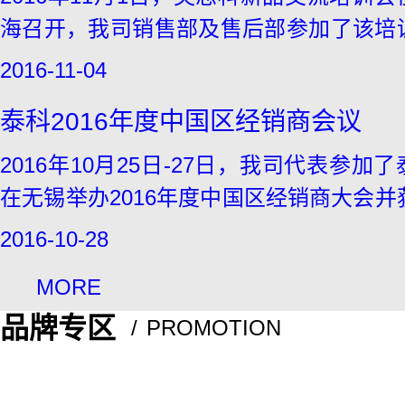
海召开，我司销售部及售后部参加了该培
会上主要介绍了英思科的无线便携式
2016-11-04
Radius BZ1和Ventis Pro，以及固定式
泰科2016年度中国区经销商会议
测仪系列。
2016年10月25日-27日，我司代表参加
在无锡举办2016年度中国区经销商大会并
年度最佳忠诚合作伙伴奖，公司总经理代
2016-10-28
奖单位发言。（注解：泰科TYCO，全球
MORE
的消防、安防专营公司，目前与江森自
品牌专区
并)
PROMOTION