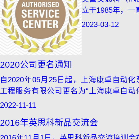
立于1985年，
首先用尖端的气
2023-03-12
理、远程监控、
工具。从国际空
将生命押在团队
2020公司更名通知
自2020年05月25日起，上海康卓自动化
工程服务有限公司更名为“上海康卓自动
备有限公司”。原公司的所有权利和对客
2022-11-11
义务将由新公司承担，业务将不受任何影
2016年英思科新品交流会
我司办公、发货和开票地址保持不变。敬
知，谢谢您一如既往的支持
2016年11月1日，英思科新品交流培训会