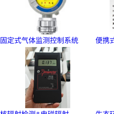
工业气体过程分析控制
互联安全IIoT
固定式气体监测控制系统
便携
水环境检测与市政水处理
安全防护PPE
康卓维修校准ASC