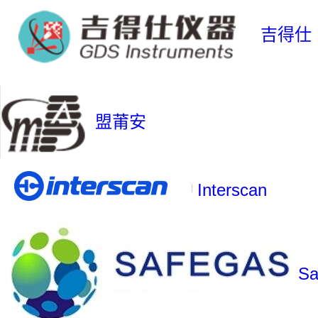
吉得仕
盟莆安
Interscan
Sa