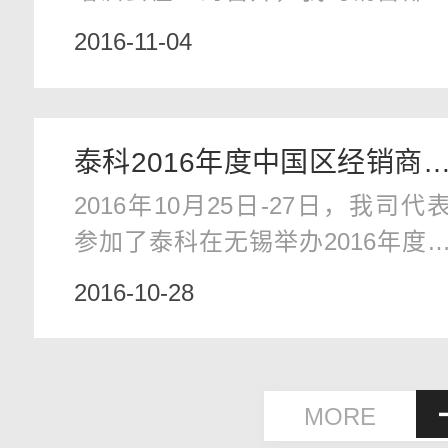
售后部参加了该培训。会上主要
2016-11-04
绍了英思科的无线便携式新
Radius BZ1和Ventis Pro，以及固
式气体检测仪系列。
泰科2016年度中国区经销商
2016年10月25日-27日，我司代
议
参加了泰科在无锡举办2016年度
国区经销商大会并获得年度最佳
2016-10-28
诚合作伙伴奖，公司总经理代表
奖单位发言。（注解：泰
TYCO，全球最大的消防、安防
MORE
营公司，目前与江森自控合并)