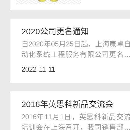
资产管理、
和其他软件
间站到地球
2020公司更名通知
命押在团队创
自2020年05月25日起，上海康卓
动化系统工程服务有限公司更名
“上海康卓自动化设备有限公司”。
2022-11-11
公司的所有权利和对客户的义务
由新公司承担，业务将不受任何
响。我司办公、发货和开票地址
2016年英思科新品交流会
持不变。敬请告知，谢谢您一如
2016年11月1日，英思科新品交
往的支持
培训会在上海召开，我司销售部