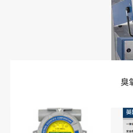
固定式气体监测控制系统
核辐射检测&电磁辐射
生态环保和新能源应用
洁净室监测&先进制造业应用
臭
氮氧化物分析仪，直接测量法&
工业气体过程分析控制