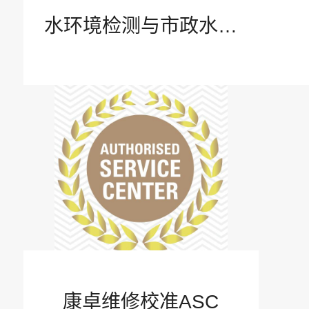
使用指南
水环境检测与市政水处
理
付款方式
客户关怀
安全与保密
联系我们
康卓维修校准ASC