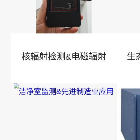
安全防护
技术文章
辐射知识
核辐射检测&电磁辐射
生
臭氧净化和监测
气体监测
智慧安全