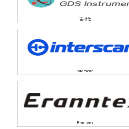
吉得仕
Interscan
Eranntex