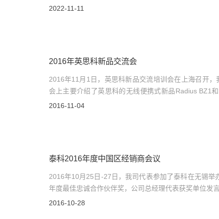
办公、发货和开票地址保持不变。敬请告知，谢谢您一
2022-11-11
2016年英思科新品交流会
2016年11月1日，英思科新品交流培训会在上海召开
会上主要介绍了英思科的无线便携式新品Radius BZ1和V
系列。
2016-11-04
泰科2016年度中国区经销商会议
2016年10月25日-27日，我司代表参加了泰科在无锡
年度最佳忠诚合作伙伴奖，公司总经理代表获奖单位发言
消防、安防专营公司，目前与江森自控合并)
2016-10-28