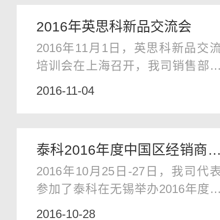
响。我司办公、发货和开票地址
2016年英思科新品交流会
持不变。敬请告知，谢谢您一如
2016年11月1日，英思科新品交
往的支持
培训会在上海召开，我司销售部
售后部参加了该培训。会上主要
2016-11-04
绍了英思科的无线便携式新
Radius BZ1和Ventis Pro，以及固
式气体检测仪系列。
泰科2016年度中国区经销商
2016年10月25日-27日，我司代
议
参加了泰科在无锡举办2016年度
国区经销商大会并获得年度最佳
2016-10-28