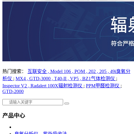
热门搜索：
互联安全 ,
Model 106 ,
POM ,
202 ,
205 ,
49i臭氧分
析仪
;
MX4 ,
GTD-3000 ,
T40-II ,
VP5 ,
BZ1气体检测仪
;
Inspector V2 ,
Radalert 100X辐射检测仪
;
PPM甲醛检测仪
;
GTD-2000
产品中心
臭氧分析仪，紫外吸收法