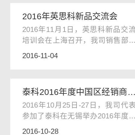
响。我司办公、发货和开票地址
2016年英思科新品交流会
持不变。敬请告知，谢谢您一如
2016年11月1日，英思科新品交
往的支持
培训会在上海召开，我司销售部
售后部参加了该培训。会上主要
2016-11-04
绍了英思科的无线便携式新
Radius BZ1和Ventis Pro，以及固
式气体检测仪系列。
泰科2016年度中国区经销商
2016年10月25日-27日，我司代
议
参加了泰科在无锡举办2016年度
国区经销商大会并获得年度最佳
2016-10-28