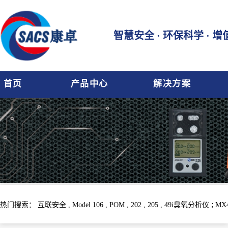
智慧安全 · 环保科学 · 
首页
产品中心
解决方案
;
热门搜索：
互联安全 ,
Model 106 ,
POM ,
202 ,
205 ,
49i臭氧分析仪
MX4