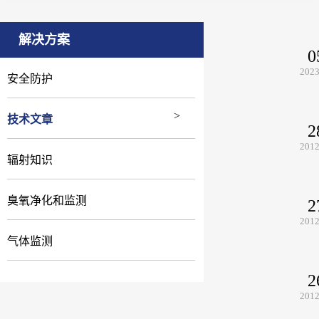
;
;
;
测仪
Inspector V2 ,
Radalert 100X辐射检测仪
PPM甲醛检测仪
GTD-20
解决方案
0
2023
安全防护
技术文章
2
2012
辐射知识
臭氧净化和监测
2
2012
气体监测
2
2012