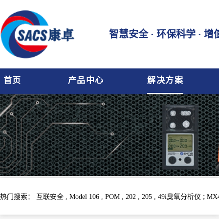
智慧安全 · 环保科学 · 
首页
产品中心
解决方案
;
热门搜索：
互联安全 ,
Model 106 ,
POM ,
202 ,
205 ,
49i臭氧分析仪
MX4